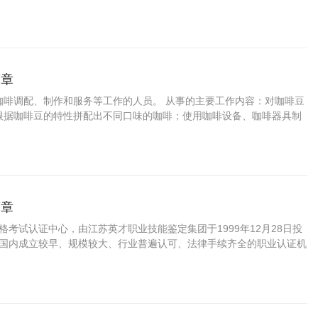
简章
咖啡调配、制作和服务等工作的人员。 从事的主要工作内容：对咖啡豆
根据咖啡豆的特性拼配出不同口味的咖啡；使用咖啡设备、咖啡器具制
提供咖啡服务；传播咖啡文化。
简章
资格考试认证中心，由江苏英才职业技能鉴定集团于1999年12月28日投
C是国内成立较早、规模较大、行业普遍认可、法律手续齐全的职业认证机
国第三方职业资格认证领域的旗帜和榜样。