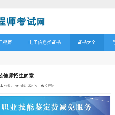
工程师
电子信息类证书
证书大全
装饰师招生简章
作者 :
浏览 : 224 次
0 评论