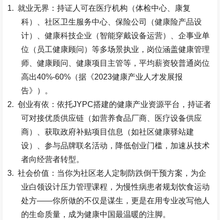
1.
就业无界：持证人可在医疗机构（体检中心、康复
科）、社区卫生服务中心、保险公司（健康险产品设
计）、健康科技企业（智能穿戴设备运营）、企事业单
位（员工健康顾问）等多场景执业，岗位涵盖健康管理
师、健康顾问、健康项目主管等，平均薪资较普通岗位
高出
40%-60%
（据《
2023
健康产业人才发展报
告》）。
2.
创业有依：依托
JYPC
搭建的健康产业资源平台，持证者
可对接优质供应链（如营养食品厂商、医疗设备供应
商）、获取政府补贴项目信息（如社区健康驿站建
设）、参与品牌联名活动，降低创业门槛，加速从技术
者向经营者转型。
3.
社会价值：当你为社区老人定制防跌倒干预方案，为企
业白领设计压力管理课程，为慢性病患者规划饮食运动
处方
——
你所做的不仅是谋生，更是在用专业改写他人
的生命质量，成为健康中国最温暖的注脚。