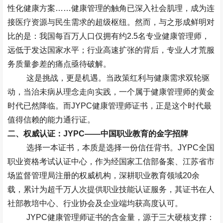
性化健康方案
……
健康管理的触角已深入社会肌理，成为连
接医疗资源与民生需求的超级枢纽。然而，与之形成鲜明对
比的是：我国每百万人口仅拥有约
2.5
名专业健康管理师，
远低于发达国家水平；行业高速扩张的背后，专业人才荒服
务质量参差的痛点亟待破解。
这是挑战，更是机遇。当政策红利与健康需求双轮驱
动，当治未病从理念走向实践，一个属于健康管理师的黄金
时代已然降临。而
JYPC
健康管理师证书，正是这个时代最
值得信赖的能力通行证。
二、权威认证：
JYPC——
中国职业教育的金字招牌
选择一本证书，本质是选择一份信任背书。
JYPC
全国
职业资格考试认证中心，作为经国家工信部备案、江苏省市
场监督管理局注册的权威机构，深耕职业教育领域
20
余
载，累计为超千万人次提供职业技能认证服务，其证书在人
社部教培中心、行业协会及企业端均获高度认可。
JYPC
健康管理师证书的含金量，源于三大硬核支撑：