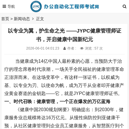
首页
>
新闻动态
正文
以专业为翼，护生命之光 ——JYPC健康管理师证
书，开启健康中国新纪元
2026-06-01 04:01:23
作者 :
浏览 : 57 次
当健康成为
14
亿中国人最朴素的心愿，当预防大于治
疗的理念席卷时代浪潮，一场关乎全民福祉的健康管理革命
正澎湃而来。在这场变革中，有这样一张证书，以权威为
基、以专业为刃、以使命为帆，成为万千从业者叩开健康产
业黄金赛道的金钥匙
——
它，就是
JYPC
健康管理师证书。
一、时代召唤：健康管理，一个正在爆发的万亿蓝海
《健康中国
2030
规划纲要》明确提出：到
2030
年，健
康服务业总规模将达
16
万亿元。从慢性病防控到亚健康干
预，从社区健康管理到企业员工健康服务，从智慧医疗到个