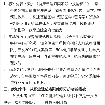
1.
标准先行：紧扣《健康管理师国家职业技能标准》，融
合国际前沿健康管理体系（如美国
HMO
模式、日本介护
预防体系），构建基础医学
+
预防医学
+
营养学
+
心理学
+
数据应用五维课程体系，覆盖健康监测、风险评估、
干预指导、效果追踪全流程能力。
2.
实战导向：摒弃填鸭式理论灌输，联合三甲医院专家、
疾控中心研究员、知名健康管理机构创始人组成教研团
队，开发
200+
真实案例库、
50+
模拟场景实训，让学员
在学中练、练中用，真正掌握能落地、能解决的健康管
理技能。
3.
动态迭代：紧跟互联网
+
医疗健康
AI
辅助诊断精准营养等
趋势，每年更新
30%
课程内容，确保学员知识体系始终
与行业发展同频共振。
三、赋能个体：从职业迷茫者到健康守护者的蜕变
对从业者而言，
JYPC
健康管理师证书不仅是一张纸，
更是一次能力的跃迁、一种身份的升级：