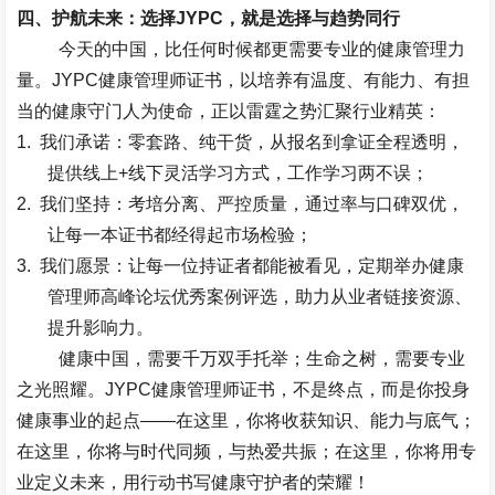
四、护航未来：选择
JYPC
，就是选择与趋势同行
今天的中国，比任何时候都更需要专业的健康管理力
量。
JYPC
健康管理师证书，以培养有温度、有能力、有担
当的健康守门人为使命，正以雷霆之势汇聚行业精英：
1.
我们承诺：
零套路、纯干货
，从报名到拿证全程透明，
提供线上
+
线下灵活学习方式，工作学习两不误；
2.
我们坚持：
考培分离、严控质量
，通过率与口碑双优，
让每一本证书都经得起市场检验；
3.
我们愿景：
让每一位持证者都能被看见
，定期举办健康
管理师高峰论坛优秀案例评选，助力从业者链接资源、
提升影响力。
健康中国，需要千万双手托举；生命之树，需要专业
之光照耀。
JYPC
健康管理师证书，不是终点，而是你投身
健康事业的起点
——
在这里，你将收获知识、能力与底气；
在这里，你将与时代同频，与热爱共振；在这里，你将用专
业定义未来，用行动书写健康守护者的荣耀！