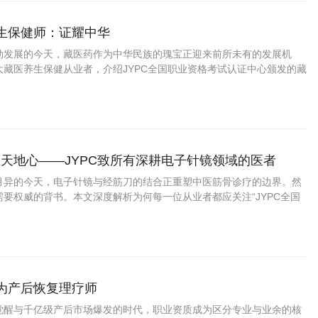
养生保健师：证耀中华
勃发展的今天，藏医药作为中华民族的瑰宝正迎来前所未有的发展机
大藏医养生保健从业者，介绍JYPC全国职业资格考试认证中心颁发的藏
书，帮助您在职业发展中把握先机、实现价值。
天地心——JYPC致所有深耕电子针镜领域的医者
月异的今天，电子针镜与经筋刀的结合正重塑中医筋骨诊疗的边界。然
要权威的背书。本文深度解析为何每一位从业者都应关注“JYPC全国
中心”推出的“电子针镜经筋刀职业医师
成为产后恢复理疗师
觉醒与千亿级产后市场爆发的时代，职业资质成为区分专业与业余的核