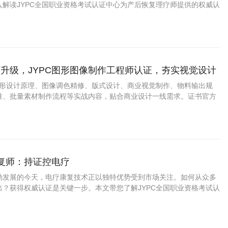
入解读JYPC全国职业资格考试认证中心为产后恢复理疗师提供的权威认
证上岗如何成为从业者赢得市场信任、提升职业竞争力的关键路径。
升级，JYPC图形图像制作工程师认证，夯实视觉设计
盖图形设计原理、图像调色精修、版式设计、商业视觉制作、物料输出规
准、批量素材制作流程等实战内容，贴合商业设计一线需求。证书官方
用，适配求职、接单、项目投标、学分认定。
康复师：持证控电疗
勃发展的今天，电疗康复技术正以独特优势受到市场关注。如何从众多
出？获得权威认证是关键一步。本文带您了解JYPC全国职业资格考试认
疗康复师证书为何成为行业优选，以及这一认证如何助力您的职业发