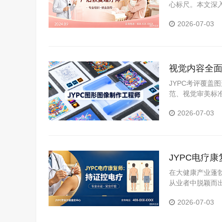
心标尺。本文深
证体系，分析持
2026-07-03
视觉内容全面
职场硬资质
JYPC考评覆
范、视觉审美标
可核验、全国通
2026-07-03
JYPC电疗
在大健康产业蓬
从业者中脱颖而
证中心颁发的电
2026-07-03
展。