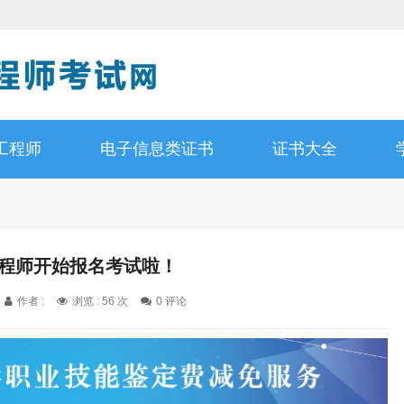
工程师
电子信息类证书
证书大全
工程师开始报名考试啦！
作者 :
浏览 : 56 次
0 评论