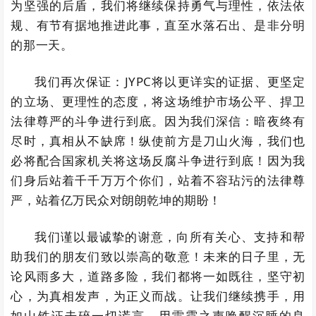
为坚强的后盾，我们将继续保持勇气与理性，依法依
规、有节有据地推进此事，直至水落石出、是非分明
的那一天。
我们再次保证：JYPC将以更详实的证据、更坚定
的立场、更理性的态度，将这场维护市场公平、捍卫
法律尊严的斗争进行到底。因为我们深信：暗夜终有
尽时，真相从不缺席！纵使前方是刀山火海，我们也
必将配合国家机关将这场反腐斗争进行到底！因为我
们身后站着千千万万个你们，站着不容玷污的法律尊
严，站着亿万民众对朗朗乾坤的期盼！
我们谨以最诚挚的谢意，向所有关心、支持和帮
助我们的朋友们致以崇高的敬意！未来的日子里，无
论风雨多大，道路多险，我们都将一如既往，坚守初
心，为真相发声，为正义而战。让我们继续携手，用
如山铁证击碎一切谎言，用雷霆之声唤醒沉睡的良