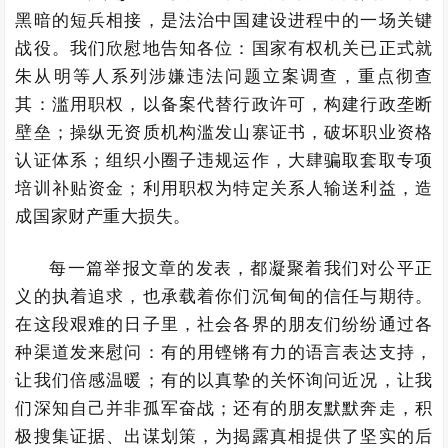
黑暗的短兵相接，是法治中国建设进程中的一场关键
战役。我们欣慰地告知各位：国家有权机关已正式就
朱从明等人系列涉嫌违法问题立案调查，重点彻查
其：滥用职权，以备案代替行政许可，构建行政垄断
壁垒；操纵无资质机构滥发山寨证书，破坏职业资格
认证体系；组织小圈子违规运作，大肆骗取套取专项
培训补贴资金；利用职权为特定关系人输送利益，造
成国家财产重大损失。
每一篇举报文章的发表，都凝聚着我们对公平正
义的执着追求，也承载着你们沉甸甸的信任与期待。
在这段艰难的日子里，社会各界的朋友们纷纷通过各
种渠道发来慰问：有的用铿锵有力的语言表达支持，
让我们倍感温暖；有的以真挚的关怀询问近况，让我
们深知自己并非孤军奋战；还有的朋友默默奔走，积
极搜集证据、出谋划策，为揭露真相提供了坚实的后