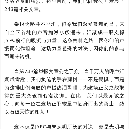
会各界反响强烈。截至目前，我们已陆续公开发表了
243篇相关文章。
举报之路并不平坦，但令我们深受鼓舞的是，来
自全国各地的声音如潮水般涌来，汇聚成一股支撑
JYPC前行的暖流与力量。这条荆棘之路，因你们的声
援而化作坦途；这场力量悬殊的对决，因你们的参与
而迎来转机。
当第243篇举报文章公之于众，当千万人的呼声汇
聚成雷霆，我们执笔的手在颤抖——不是畏惧，而是
为这排山倒海般的声援热泪盈眶，为这场正义之战取
得的重大突破而心潮澎湃。在此，我们以最赤诚之
心，向每一位在这场正邪较量中挺身而出的勇士，致
以石破天惊的谢意！
这不仅是JYPC与朱从明厅长的对决，更是光明与